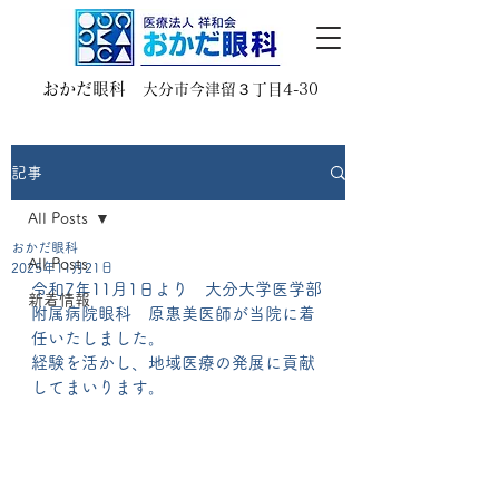
​おかだ眼科
大分市今津留３丁目4-30
記事
All Posts
おかだ眼科
All Posts
2025年11月21日
令和7年11月1日より　大分大学医学部
新着情報
附属病院眼科　原惠美医師が当院に着
任いたしました。
経験を活かし、地域医療の発展に貢献
してまいります。